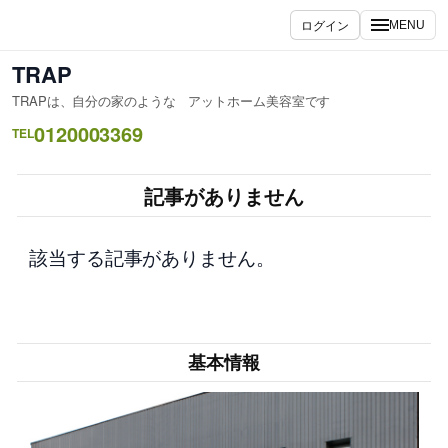
内
ログイン
MENU
容
を
TRAP
ス
TRAPは、自分の家のような アットホーム美容室です
キ
0120003369
ッ
TEL
プ
記事がありません
該当する記事がありません。
基本情報