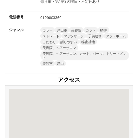
毎月曜・第1第3火曜日・不定休あり
電話番号
0120003369
ジャンル
カラー
津山市
美容院
カット
納得
ストレート
マッツサージ
子供連れ
アットホーム
こだわり
話しやすい
秘密基地
美容院、ヘアーサロン
美容院、ヘアーサロン、カット、パーマ、トリートメン
ト
美容室
津山
アクセス