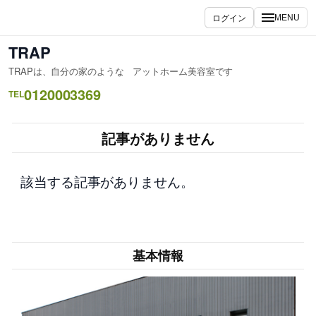
内
ログイン
MENU
容
を
TRAP
ス
TRAPは、自分の家のような アットホーム美容室です
キ
0120003369
ッ
TEL
プ
記事がありません
該当する記事がありません。
基本情報