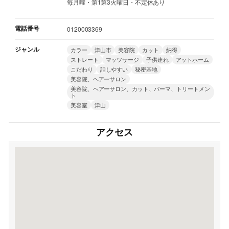
毎月曜・第1第3火曜日・不定休あり
電話番号
0120003369
ジャンル
カラー
津山市
美容院
カット
納得
ストレート
マッツサージ
子供連れ
アットホーム
こだわり
話しやすい
秘密基地
美容院、ヘアーサロン
美容院、ヘアーサロン、カット、パーマ、トリートメン
ト
美容室
津山
アクセス