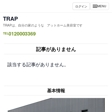
内
ログイン
MENU
容
を
TRAP
ス
TRAPは、自分の家のような アットホーム美容室です
キ
0120003369
ッ
TEL
プ
記事がありません
該当する記事がありません。
基本情報