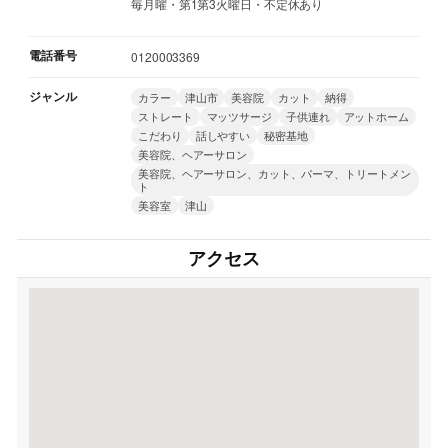
毎月曜・第1第3火曜日・不定休あり
電話番号
0120003369
ジャンル
カラー
津山市
美容院
カット
納得
ストレート
マッツサージ
子供連れ
アットホーム
こだわり
話しやすい
秘密基地
美容院、ヘアーサロン
美容院、ヘアーサロン、カット、パーマ、トリートメン
ト
美容室
津山
アクセス