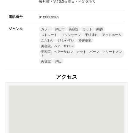
毎月曜・第1第3火曜日・不定休あり
電話番号
0120003369
ジャンル
カラー
津山市
美容院
カット
納得
ストレート
マッツサージ
子供連れ
アットホーム
こだわり
話しやすい
秘密基地
美容院、ヘアーサロン
美容院、ヘアーサロン、カット、パーマ、トリートメン
ト
美容室
津山
アクセス