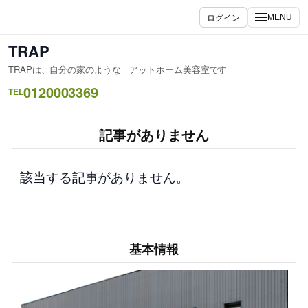
内
ログイン
MENU
容
を
TRAP
ス
TRAPは、自分の家のような アットホーム美容室です
キ
0120003369
ッ
TEL
プ
記事がありません
該当する記事がありません。
基本情報