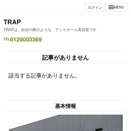
内
ログイン
MENU
容
を
TRAP
ス
TRAPは、自分の家のような アットホーム美容室です
キ
0120003369
ッ
TEL
プ
記事がありません
該当する記事がありません。
基本情報