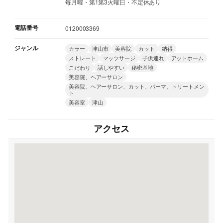
毎月曜・第1第3火曜日・不定休あり
電話番号
0120003369
ジャンル
カラー
津山市
美容院
カット
納得
ストレート
マッツサージ
子供連れ
アットホーム
こだわり
話しやすい
秘密基地
美容院、ヘアーサロン
美容院、ヘアーサロン、カット、パーマ、トリートメン
ト
美容室
津山
アクセス