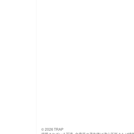
© 2026 TRAP
掲載されている写真･文章等の著作権は津山瓦版または情