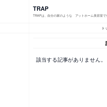
内
TRAP
容
TRAPは、自分の家のような アットホーム美容室で
を
ス
ト
キ
ッ
プ
該当する記事がありません。