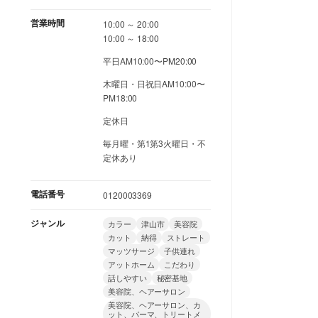
営業時間
10:00 ～ 20:00
10:00 ～ 18:00
平日AM10:00〜PM20:00
木曜日・日祝日AM10:00〜
PM18:00
定休日
毎月曜・第1第3火曜日・不
定休あり
電話番号
0120003369
ジャンル
カラー
津山市
美容院
カット
納得
ストレート
マッツサージ
子供連れ
アットホーム
こだわり
話しやすい
秘密基地
美容院、ヘアーサロン
美容院、ヘアーサロン、カ
ット、パーマ、トリートメ