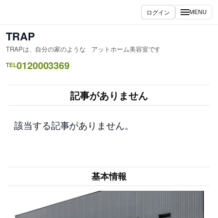
内
ログイン
MENU
容
を
TRAP
ス
TRAPは、自分の家のような アットホーム美容室です
キ
0120003369
ッ
TEL
プ
記事がありません
該当する記事がありません。
基本情報