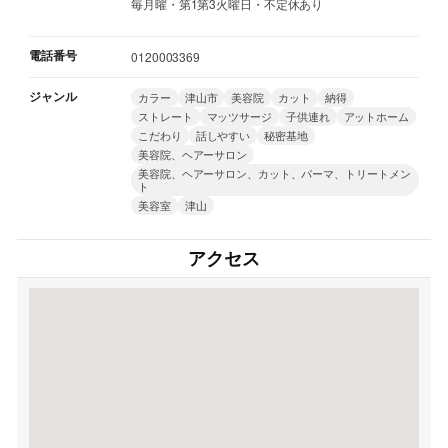
毎月曜・第1第3火曜日・不定休あり
電話番号
0120003369
ジャンル
カラー
津山市
美容院
カット
納得
ストレート
マッツサージ
子供連れ
アットホーム
こだわり
話しやすい
秘密基地
美容院、ヘアーサロン
美容院、ヘアーサロン、カット、パーマ、トリートメン
ト
美容室
津山
アクセス