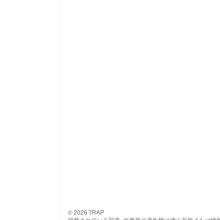
© 2026 TRAP
掲載されている写真･文章等の著作権は津山瓦版または情