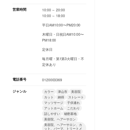
営業時間
10:00 ～ 20:00
10:00 ～ 18:00
平日AM10:00〜PM20:00
木曜日・日祝日AM10:00〜
PM18:00
定休日
毎月曜・第1第3火曜日・不
定休あり
電話番号
0120003369
ジャンル
カラー
津山市
美容院
カット
納得
ストレート
マッツサージ
子供連れ
アットホーム
こだわり
話しやすい
秘密基地
美容院、ヘアーサロン
美容院、ヘアーサロン、カ
ット、パーマ、トリートメ