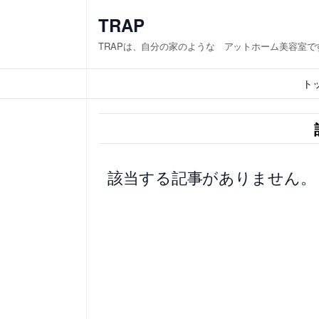
内
TRAP
容
TRAPは、自分の家のような アットホーム美容室で
を
ス
ト
キ
ッ
プ
該当する記事がありません。