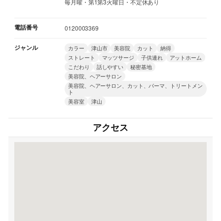
毎月曜・第1第3火曜日・不定休あり
電話番号
0120003369
ジャンル
カラー
津山市
美容院
カット
納得
ストレート
マッツサージ
子供連れ
アットホーム
こだわり
話しやすい
秘密基地
美容院、ヘアーサロン
美容院、ヘアーサロン、カット、パーマ、トリートメン
ト
美容室
津山
アクセス