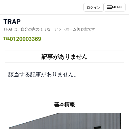
内
ログイン
MENU
容
を
TRAP
ス
TRAPは、自分の家のような アットホーム美容室です
キ
0120003369
ッ
TEL
プ
記事がありません
該当する記事がありません。
基本情報