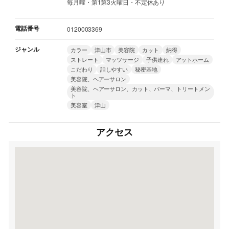
毎月曜・第1第3火曜日・不定休あり
電話番号
0120003369
ジャンル
カラー
津山市
美容院
カット
納得
ストレート
マッツサージ
子供連れ
アットホーム
こだわり
話しやすい
秘密基地
美容院、ヘアーサロン
美容院、ヘアーサロン、カット、パーマ、トリートメン
ト
美容室
津山
アクセス