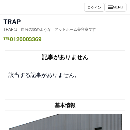
内
ログイン
MENU
容
を
TRAP
ス
TRAPは、自分の家のような アットホーム美容室です
キ
0120003369
ッ
TEL
プ
記事がありません
該当する記事がありません。
基本情報