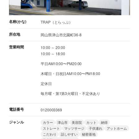
名称(かな)
TRAP（とらっぷ）
所在地
岡山県津山市北園町36-8
営業時間
10:00 ～ 20:00
10:00 ～ 18:00
平日AM10:00〜PM20:00
木曜日・日祝日AM10:00〜PM18:00
定休日
毎月曜・第1第3火曜日・不定休あり
電話番号
0120003369
ジャンル
カラー
津山市
美容院
カット
納得
ストレート
マッツサージ
子供連れ
アットホーム
こだわり
話しやすい
秘密基地