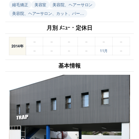
縮毛矯正
美容室
美容院、ヘアーサロン
美容院、ヘアーサロン、カット、パー…
月別 ﾒﾆｭｰ・定休日
–
–
–
–
–
–
2014年
–
–
–
–
11月
–
基本情報