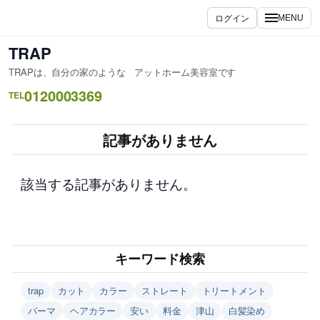
内
ログイン
MENU
容
を
TRAP
ス
TRAPは、自分の家のような アットホーム美容室です
キ
0120003369
ッ
TEL
プ
記事がありません
該当する記事がありません。
キーワード検索
trap
カット
カラー
ストレート
トリートメント
パーマ
ヘアカラー
安い
料金
津山
白髪染め