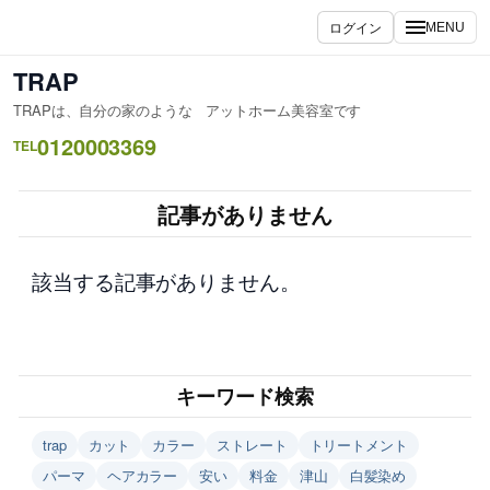
内
ログイン
MENU
容
を
TRAP
ス
TRAPは、自分の家のような アットホーム美容室です
キ
0120003369
ッ
TEL
プ
記事がありません
該当する記事がありません。
キーワード検索
trap
カット
カラー
ストレート
トリートメント
パーマ
ヘアカラー
安い
料金
津山
白髪染め