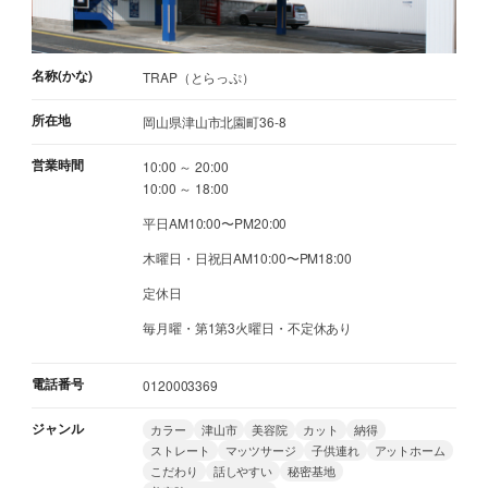
名称(かな)
TRAP（とらっぷ）
所在地
岡山県津山市北園町36-8
営業時間
10:00 ～ 20:00
10:00 ～ 18:00
平日AM10:00〜PM20:00
木曜日・日祝日AM10:00〜PM18:00
定休日
毎月曜・第1第3火曜日・不定休あり
電話番号
0120003369
ジャンル
カラー
津山市
美容院
カット
納得
ストレート
マッツサージ
子供連れ
アットホーム
こだわり
話しやすい
秘密基地