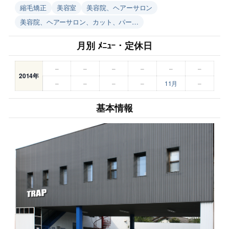
縮毛矯正
美容室
美容院、ヘアーサロン
美容院、ヘアーサロン、カット、パー…
月別 ﾒﾆｭｰ・定休日
–
–
–
–
–
–
2014年
–
–
–
–
11月
–
基本情報