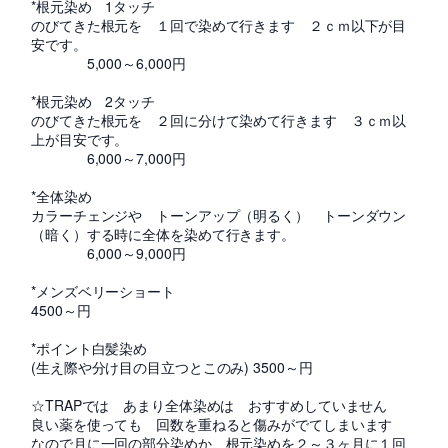
*根元染め 1タッチ
のびてきた根元を １回で染めて行きます ２ｃｍ以下が目
安です。
5,000～6,000円
*根元染め 2タッチ
のびてきた根元を ２回に分けて染めて行きます ３ｃｍ以
上が目安です。
6,000～7,000円
*全体染め
カラーチェンジや トーンアップ（明るく） トーンダウン
（暗く）する時に全体を染めて行きます。
6,000～9,000円
*メンズベリーショート
4500～円
*ポイント白髪染め
(生え際や分け目の目立つとこのみ) 3500～円
☆TRAPでは あまり全体染めは おすすめしていません
良い薬を使っても 回数を重ねると傷みがでてしまいます
なので月に一回の部分染めか、根元染めを２～３ヶ月に１回