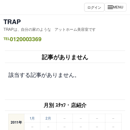
内
ログイン
MENU
容
を
TRAP
ス
TRAPは、自分の家のような アットホーム美容室です
キ
0120003369
ッ
TEL
プ
記事がありません
該当する記事がありません。
月別 ｽﾀｯﾌ・店紹介
1月
2月
–
–
–
–
2011年
–
–
–
–
–
–