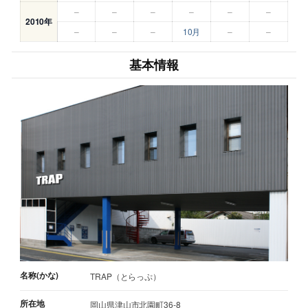
–
–
–
–
–
–
2010年
–
–
–
10月
–
–
基本情報
名称(かな)
TRAP（とらっぷ）
所在地
岡山県津山市北園町36-8