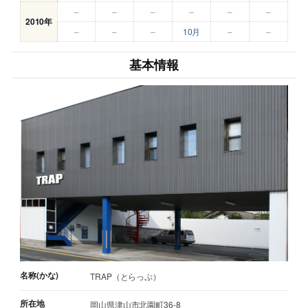
–
–
–
–
–
–
2010年
–
–
–
10月
–
–
基本情報
名称(かな)
TRAP（とらっぷ）
所在地
岡山県津山市北園町36-8