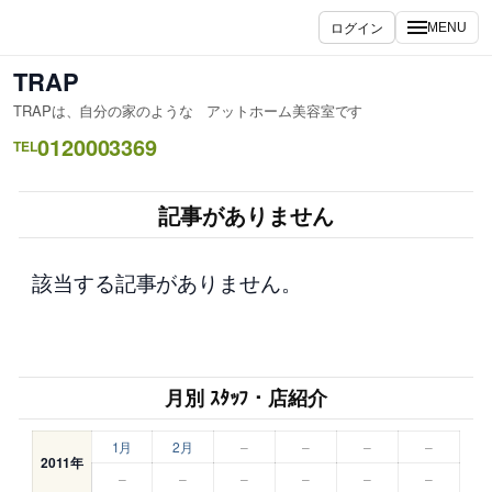
内
ログイン
MENU
容
を
TRAP
ス
TRAPは、自分の家のような アットホーム美容室です
キ
0120003369
ッ
TEL
プ
記事がありません
該当する記事がありません。
月別 ｽﾀｯﾌ・店紹介
1月
2月
–
–
–
–
2011年
–
–
–
–
–
–